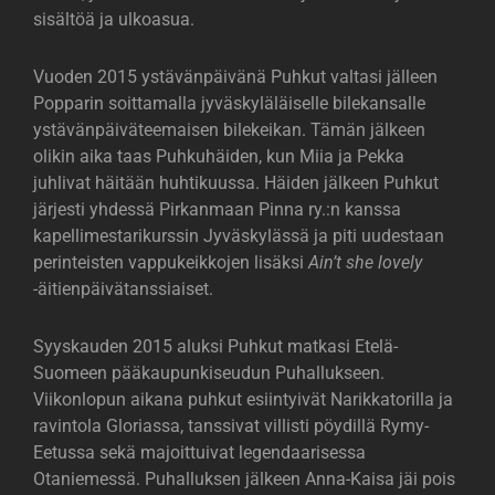
sisältöä ja ulkoasua.
Vuoden 2015 ystävänpäivänä Puhkut valtasi jälleen
Popparin soittamalla jyväskyläläiselle bilekansalle
ystävänpäiväteemaisen bilekeikan. Tämän jälkeen
olikin aika taas Puhkuhäiden, kun Miia ja Pekka
juhlivat häitään huhtikuussa. Häiden jälkeen Puhkut
järjesti yhdessä Pirkanmaan Pinna ry.:n kanssa
kapellimestarikurssin Jyväskylässä ja piti uudestaan
perinteisten vappukeikkojen lisäksi
Ain’t she lovely
-äitienpäivätanssiaiset.
Syyskauden 2015 aluksi Puhkut matkasi Etelä-
Suomeen pääkaupunkiseudun Puhallukseen.
Viikonlopun aikana puhkut esiintyivät Narikkatorilla ja
ravintola Gloriassa, tanssivat villisti pöydillä Rymy-
Eetussa sekä majoittuivat legendaarisessa
Otaniemessä. Puhalluksen jälkeen Anna-Kaisa jäi pois