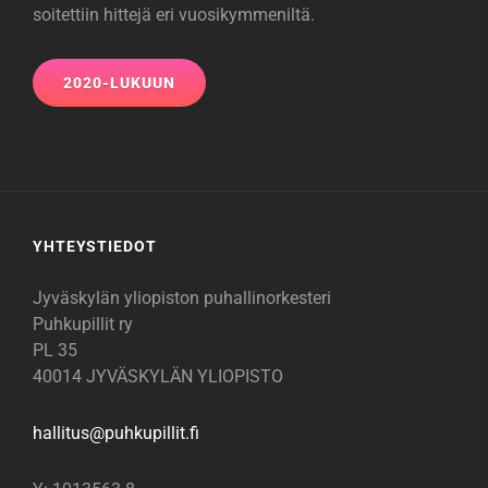
soitettiin hittejä eri vuosikymmeniltä.
2020-LUKUUN
YHTEYSTIEDOT
Jyväskylän yliopiston puhallinorkesteri
Puhkupillit ry
PL 35
40014 JYVÄSKYLÄN YLIOPISTO
hallitus@
puhkupillit.fi