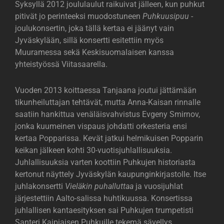
Syksyllä 2012 joululaulut raikuivat jälleen, kun puhkut
pitivät jo perinteeksi muodostuneen
Puhkuusipuu
-
joulukonsertin, joka tällä kertaa ei jäänyt vain
Jyväskylään, sillä konsertti esitettiin myös
Muuramessa sekä Keskisuomalaisen kanssa
yhteistyössä Viitasaarella.
Vuoden 2013 koittaessa Tanjaana joutui jättämään
tikunheiluttajan tehtävät, mutta Anna-Kaisan rinnalle
saatiin hankittua venäläisvahvistus Evgeny Smirnov,
jonka kuumeinen vispaus johdatti orkesteria ensi
kertaa Popparissa. Kevät jatkui helmikuisen Popparin
keikan jälkeen kohti 30-vuotisjuhlallisuuksia.
Juhlallisuuksia varten koottiin Puhkujen historiasta
kertonut näyttely Jyväskylän kaupunginkirjastolle. Itse
juhlakonsertti
Vieläkin puhalluttaa
ja vuosijuhlat
järjestettiin Aalto-salissa huhtikuussa. Konsertissa
juhlallisen kantaesityksen sai Puhkujen trumpetisti
Santeri Kaipiaisen Puhkuille tekemä sävellys