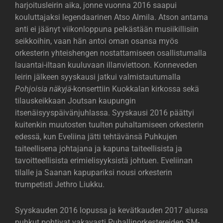
harjoitusleirin aika, jonne vuonna 2016 saapui
kouluttajaksi legendaarinen Atso Almila. Atson antama
anti ei jäänyt viikonloppuna pelkästään musiikillisiin
seikkoihin, vaan hän antoi oman osansa myös
orkesterin yhteishengen nostattamiseen osallistumalla
lauantai-iltaan kuuluvaan illanviettoon. Konneveden
leirin jälkeen syyskausi jatkui valmistautumalla
Pohjoisia näkyjä
-konserttiin Kuokkalan kirkossa sekä
tilauskeikkaan Joutsan kaupungin
itsenäisyyspäivänjuhlassa. Syyskausi 2016 päättyi
kuitenkin muutosten tuulten puhaltamiseen orkesterin
edessä, kun Eveliina jätti tehtävänsä Puhkujen
taiteellisena johtajana ja kapuna taiteellisista ja
tavoitteellisista erimielisyyksistä johtuen. Eveliinan
tilalle ja Saanan kapupariksi nousi orkesterin
trumpetisti Jethro Liukku.
Syyskauden 2016 lopussa ja kevätkauden 2017 alussa
puhkut pohtivat vakavasti Puhallinorkestereiden SM-