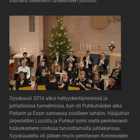
valituksi orkesterin taiteelliseen johtoon.
Syyskausi 2016 alkoi hellyydentäyteisissä ja
juhlallisissa tunnelmissa, kun oli Puhkuhäiden aika
Pietarin ja Essin sanoessa toisilleen tahdon. Hääjuhlat
järjestettiin Lozzilla ja Puhkut toimi siellä perinteisesti
hääorkesterin roolissa tanssittamalla juhlakansaa.
Syyskaudella oli jälleen myös perinteisen Konneveden