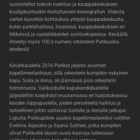
suunnitellut tarkoin harkitun ja kauppakeskuksen
kuulijakuntaakin ilostuttaneen koreografian. Videota
varten kuvattiin kohtauksia ympäri kauppakeskusta,
kuten parkkihallissa, hisseissä, kauppakeskuksen eri
liikkeissä ja vaateliikkeiden sovituskopeissa. Keväällä
ilmestyi myös 100:s numero orkesterin Puhkusika-
lehdestä!
Kevätkaudella 2016 Puhkut järjesti avoimen
kapellimestarihaun, sillä orkesterin kumpikin nykyinen
kapu, Soila ja Anna, oli jäämässä pois orkesterin
toiminnasta. Valikoiduille kapukandidaateille
järjestettiin koejohdot muutamassa eri harjoituksessa
kauden loppupuolella, joiden perusteella hallitus ja
taiteellinen johto valitsivat Soilalle ja Annalle jatkajat.
Lopulta Puhkupillien uusiksi kapellimestareiksi valittiin
Eveliina Aijasaho ja Saana Sutinen, jotka kumpikin
olivat Puhkuille täysin uusia kasvoja tullessaan