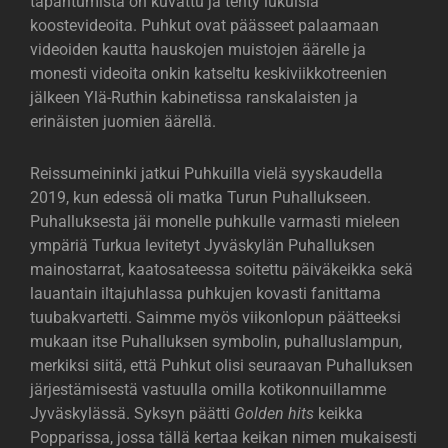
tapahtumista on kuvattu ja tehty lukuisia
koostevideoita. Puhkut ovat päässeet palaamaan
videoiden kautta hauskojen muistojen äärelle ja
monesti videoita onkin katseltu keskiviikkotreenien
jälkeen Ylä-Ruthin kabinetissa ranskalaisten ja
erinäisten juomien äärellä.
Reissumeininki jatkui Puhkuilla vielä syyskaudella
2019, kun edessä oli matka Turun Puhallukseen.
Puhalluksesta jäi monelle puhkulle varmasti mieleen
ympäriä Turkua levitetyt Jyväskylän Puhalluksen
mainostarrat, kaatosateessa soitettu päiväkeikka sekä
lauantain iltajuhlassa puhkujen kovasti fanittama
tuubakvartetti. Saimme myös viikonlopun päätteeksi
mukaan itse Puhalluksen symbolin, puhalluslampun,
merkiksi siitä, että Puhkut olisi seuraavan Puhalluksen
järjestämisestä vastuulla omilla kotikonnuillamme
Jyväskylässä. Syksyn päätti
Golden hits
keikka
Popparissa, jossa tällä kertaa keikan nimen mukaisesti