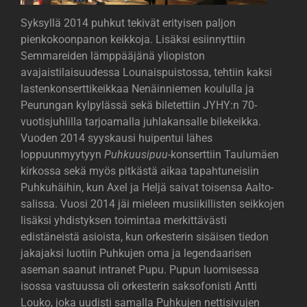
Syksyllä 2014 puhkut tekivät erityisen paljon
pienkokoonpanon keikkoja. Lisäksi esiinnyttiin
Semmareiden lämppääjänä yliopiston
avajaistilaisuudessa Lounaispuistossa, tehtiin kaksi
lastenkonserttikeikkaa Nenäinniemen koululla ja
Peurungan kylpylässä sekä biletettiin JYHY:n 70-
vuotisjuhlilla tarjoamalla juhlakansalle bilekeikka.
Vuoden 2014 syyskausi huipentui lähes
loppuunmyytyyn
Puhkuusipuu
-konserttiin Taulumäen
kirkossa sekä myös pitkästä aikaa tapahtuneisiin
Puhkuhäihin, kun Axel ja Heljä saivat toisensa Aalto-
salissa. Vuosi 2014 jäi mieleen musiikillisten seikkojen
lisäksi yhdistyksen toimintaa merkittävästi
edistäneistä asioista, kun orkesterin sisäisen tiedon
jakajaksi luotiin Puhkujen oma ja legendaarisen
aseman saanut intranet Pupu. Pupun luomisessa
isossa vastuussa oli orkesterin saksofonisti Antti
Louko, joka uudisti samalla Puhkujen nettisivujen