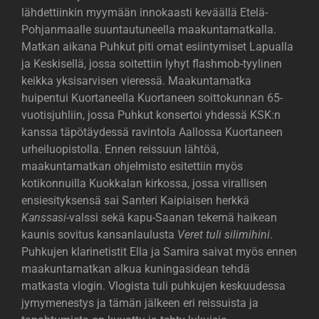
lähdettiinkin myymään innokaasti keväällä Etelä-
Pohjanmaalle suuntautuneella maakuntamatkalla.
Matkan aikana Puhkut piti omat esiintymiset Lapualla
ja Keskisellä, jossa soitettiin lyhyt flashmob-tyylinen
keikka yksisarvisen vieressä. Maakuntamatka
huipentui Kuortaneella Kuortaneen soittokunnan 65-
vuotisjuhliin, jossa Puhkut konsertoi yhdessä KSK:n
kanssa täpötäydessä ravintola Aallossa Kuortaneen
urheiluopistolla. Ennen reissuun lähtöä,
maakuntamatkan ohjelmisto esitettiin myös
kotikonnuilla Kuokkalan kirkossa, jossa virallisen
ensiesityksensä sai Santeri Kaipiaisen herkkä
Kanssasi
-valssi sekä kapu-Saanan tekemä haikean
kaunis sovitus kansanlaulusta
Veret tuli silimihini
.
Puhkujen klarinetistit Ella ja Samira saivat myös ennen
maakuntamatkan alkua kuningasidean tehdä
matkasta vlogin. Vlogista tuli puhkujen keskuudessa
jymymenestys ja tämän jälkeen eri reissuista ja