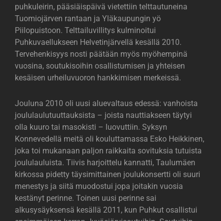
puhkuleirin, pääsiäispäivä vietettiin telttautuneina
Tuomiojärven rantaan ja Yläkaupungin yö
Piilopuistoon. Telttailuvillitys kulminoitui
Puhkuvaellukseen Helvetinjärvellä kesällä 2010.
Tervehenkisyys nosti päätään myös myöhempinä
vuosina, soutukisoihin osallistumisen ja yhteisen
kesäisen urheiluvuoron hankkimisen merkeissä.
Jouluna 2010 oli uusi aluevaltaus edessä: vanhoista
joululaulutuuttauksista – joista nauttiakseen täytyi
olla kuuro tai masokisti – luovuttiin. Syksyn
Konnevedellä meitä oli kouluttamassa Esko Heikkinen,
joka toi mukanaan paljon raikkaita sovituksia tutuista
joululauluista. Tiivis harjoittelu kannatti, Taulumäen
kirkossa pidetty täysimittainen joulukonsertti oli suuri
menestys ja siitä muodostui jopa joitakin vuosia
kestänyt perinne. Toinen uusi perinne sai
alkusysäyksensä kesällä 2011, kun Puhkut osallistui