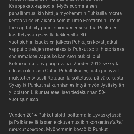
Kauppakatu-rapsodia. Myös suomalaisen
puhallinmusiikin hitti ja myöhemmin Puhkuilla monta
kertaa vuosien aikana soinut Timo Forströmin Life in
the capital city pääsi soimaan ensi kertaa Puhkujen
käsittelyssä kyseisillä kekkereillä. 30-
vuotisjuhlallisuuksien jälkeen Puhkujen kevät jatkui
vappuiloittelujen merkeissä ja Puhkut soitti historiansa
ensimmäisen vappukeikan Aren aukioilla eli
Kolmikulmalla vapunpäivänä. Vuoden 2013 syksyllä
edessä oli reissu Oulun Puhallukseen, josta jäi hyvät
muistot erityisesti Rotuaarilla soitetusta päiväkeikasta.
Syksyllä Puhkut sai kunnian esiintyä myös Jyväskylän
yliopiston Liikuntatieteellisen tiedekunnan 50-
vuotisjuhlissa.
Vuoden 2014 Puhkut aloitti soittamalla Jyväskylässä
ja Pälkäneellä lasten elokuvamusiikin konsertin
Kaikki
rummut soikoon
. Myöhemmin keväällä Puhkut