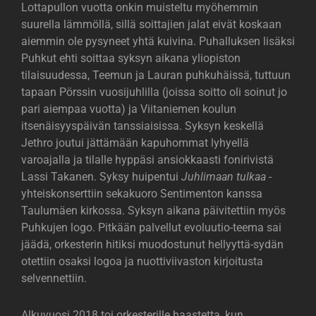
Lottapullon vuotta onkin muisteltu myöhemmin
suurella lämmöllä, sillä soittajien jalat eivät koskaan
aiemmin ole pysyneet yhtä kuivina. Puhalluksen lisäksi
Puhkut ehti soittaa syksyn aikana yliopiston
tilaisuudessa, Teemun ja Lauran puhkuhäissä, tuttuun
tapaan Pörssin vuosijuhlilla (joissa soitto oli soinut jo
pari aiempaa vuotta) ja Viitaniemen koulun
itsenäisyyspäivän tanssiaisissa. Syksyn keskellä
Jethro joutui jättämään kapuhommat lyhyellä
varoajalla ja tilalle hyppäsi ansiokkaasti fonirivistä
Lassi Takanen. Syksy huipentui
Juhlimaan tulkaa
-
yhteiskonserttiin sekakuoro Sentimenton kanssa
Taulumäen kirkossa. Syksyn aikana päivitettiin myös
Puhkujen logo. Pitkään palvellut evoluutio-teema sai
jäädä, orkesterin hitiksi muodostunut hellyyttä-sydän
otettiin osaksi logoa ja nuottiviivaston kirjoitusta
selvennettiin.
Alkuvuosi 2018 toi orkesterille haastetta, kun