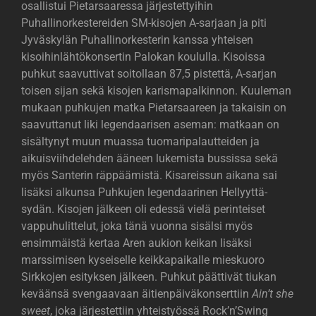
osallistui Pietarsaaressa järjestettyihin
Puhallinorkestereiden SM-kisojen A-sarjaan ja piti
Jyväskylän Puhallinorkesterin kanssa yhteisen
kisoihinlähtökonsertin Palokan koululla. Kisoissa
puhkut saavuttivat soitollaan 87,5 pistettä, A-sarjan
toisen sijan sekä kisojen karismapalkinnon. Kuuleman
mukaan puhkujen matka Pietarsaareen ja takaisin on
saavuttanut liki legendaarisen aseman: matkaan on
sisältynyt muun muassa tuomaripalautteiden ja
aikuisviihdelehden ääneen lukemista bussissa sekä
myös Santerin räppäämistä. Kisareissun aikana sai
lisäksi alkunsa Puhkujen legendaarinen Hellyyttä-
sydän. Kisojen jälkeen oli edessä vielä perinteiset
vappuhulittelut, joka tänä vuonna sisälsi myös
ensimmäistä kertaa Aren aukion keikan lisäksi
marssimisen kyseiselle keikkapaikalle mieskuoro
Sirkkojen esityksen jälkeen. Puhkut päättivät tiukan
keväänsä svengaavaan äitienpäiväkonserttiin
Ain’t she
sweet
, joka järjestettiin yhteistyössä Rock’n’Swing