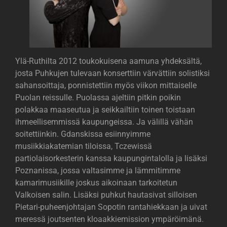
Ylä-Ruthilta 2012 toukokuisena aamuna yhdeksältä,
josta Puhkujen tulevaan konserttiin värvättiin solistiksi
sahansoittaja, ponnistettiin myös viikon mittaiselle
Puolan reissulle. Puolassa ajeltiin pitkin poikin
polakkaa maaseutua ja seikkailtiin toinen toistaan
ihmeellisemmissä kaupungeissa. Ja välillä vähän
soitettiinkin. Gdanskissa esiinnyimme
musiikkiakatemian tiloissa, Tczewissä
partiolaisorkesterin kanssa kaupungintalolla ja lisäksi
Poznanissa, jossa valtasimme ja lämmitimme
kamarimusiikille joskus aikoinaan tarkoitetun
Valkoisen salin. Lisäksi puhkut hautasivat silloisen
Pietari-puheenjohtajan Sopotin rantahiekkaan ja uivat
meressä joutsenten kloaakkiemission ympäröimänä.