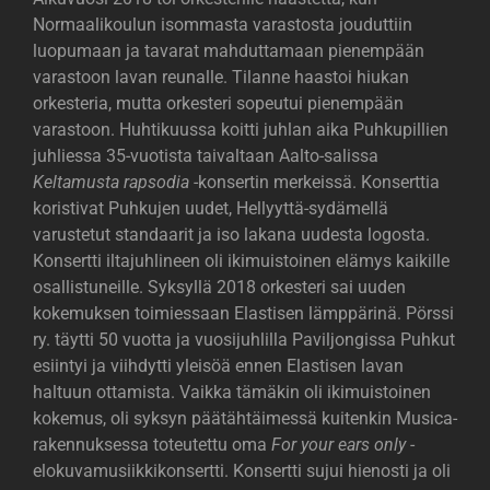
Normaalikoulun isommasta varastosta jouduttiin
luopumaan ja tavarat mahduttamaan pienempään
varastoon lavan reunalle. Tilanne haastoi hiukan
orkesteria, mutta orkesteri sopeutui pienempään
varastoon. Huhtikuussa koitti juhlan aika Puhkupillien
juhliessa 35-vuotista taivaltaan Aalto-salissa
Keltamusta rapsodia
-konsertin merkeissä. Konserttia
koristivat Puhkujen uudet, Hellyyttä-sydämellä
varustetut standaarit ja iso lakana uudesta logosta.
Konsertti iltajuhlineen oli ikimuistoinen elämys kaikille
osallistuneille. Syksyllä 2018 orkesteri sai uuden
kokemuksen toimiessaan Elastisen lämppärinä. Pörssi
ry. täytti 50 vuotta ja vuosijuhlilla Paviljongissa Puhkut
esiintyi ja viihdytti yleisöä ennen Elastisen lavan
haltuun ottamista. Vaikka tämäkin oli ikimuistoinen
kokemus, oli syksyn päätähtäimessä kuitenkin Musica-
rakennuksessa toteutettu oma
For your ears only
-
elokuvamusiikkikonsertti. Konsertti sujui hienosti ja oli