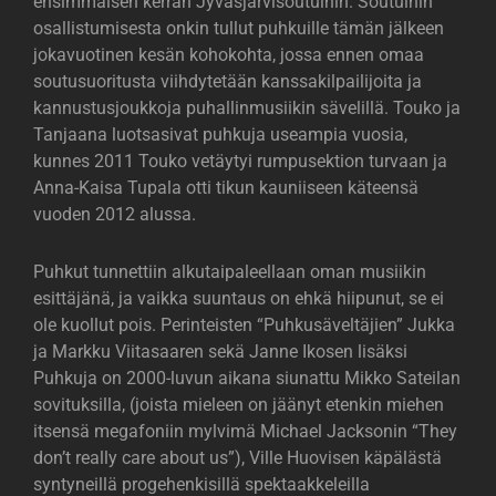
ensimmäisen kerran Jyväsjärvisoutuihin. Soutuihin
osallistumisesta onkin tullut puhkuille tämän jälkeen
jokavuotinen kesän kohokohta, jossa ennen omaa
soutusuoritusta viihdytetään kanssakilpailijoita ja
kannustusjoukkoja puhallinmusiikin sävelillä. Touko ja
Tanjaana luotsasivat puhkuja useampia vuosia,
kunnes 2011 Touko vetäytyi rumpusektion turvaan ja
Anna-Kaisa Tupala otti tikun kauniiseen käteensä
vuoden 2012 alussa.
Puhkut tunnettiin alkutaipaleellaan oman musiikin
esittäjänä, ja vaikka suuntaus on ehkä hiipunut, se ei
ole kuollut pois. Perinteisten “Puhkusäveltäjien” Jukka
ja Markku Viitasaaren sekä Janne Ikosen lisäksi
Puhkuja on 2000-luvun aikana siunattu Mikko Sateilan
sovituksilla, (joista mieleen on jäänyt etenkin miehen
itsensä megafoniin mylvimä Michael Jacksonin “They
don’t really care about us”), Ville Huovisen käpälästä
syntyneillä progehenkisillä spektaakkeleilla