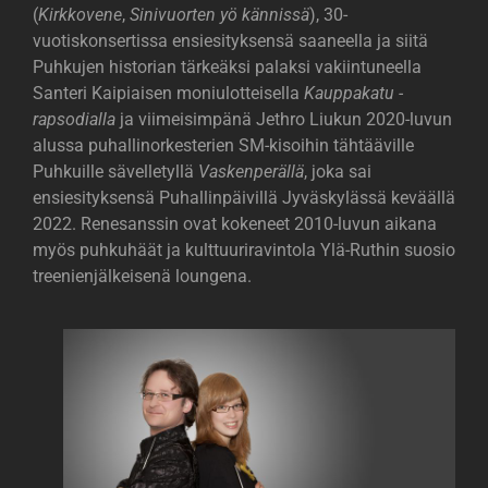
(
Kirkkovene
,
Sinivuorten yö kännissä
), 30-
vuotiskonsertissa ensiesityksensä saaneella ja siitä
Puhkujen historian tärkeäksi palaksi vakiintuneella
Santeri Kaipiaisen moniulotteisella
Kauppakatu -
rapsodialla
ja viimeisimpänä Jethro Liukun 2020-luvun
alussa puhallinorkesterien SM-kisoihin tähtääville
Puhkuille sävelletyllä
Vaskenperällä
, joka sai
ensiesityksensä Puhallinpäivillä Jyväskylässä keväällä
2022. Renesanssin ovat kokeneet 2010-luvun aikana
myös puhkuhäät ja kulttuuriravintola Ylä-Ruthin suosio
treenienjälkeisenä loungena.