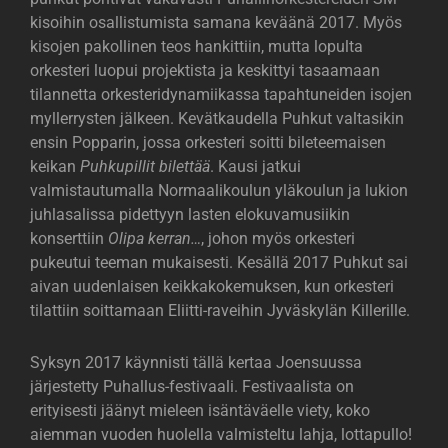
kisoihin osallistumista samana keväänä 2017. Myös
kisojen pakollinen teos hankittiin, mutta lopulta
orkesteri luopui projektista ja keskittyi tasaamaan
tilannetta orkesteridynamiikassa tapahtuneiden isojen
myllerrysten jälkeen. Kevätkaudella Puhkut valtasikin
ensin Popparin, jossa orkesteri soitti bileteemaisen
keikan
Puhkupillit bilettää
. Kausi jatkui
valmistautumalla Normaalikoulun yläkoulun ja lukion
juhlasalissa pidettyyn lasten elokuvamusiikin
konserttiin
Olipa kerran…
, johon myös orkesteri
pukeutui teeman mukaisesti. Kesällä 2017 Puhkut sai
aivan uudenlaisen keikkakokemuksen, kun orkesteri
tilattiin soittamaan Eliitti-raveihin Jyväskylän Killerille.
Syksyn 2017 käynnisti tällä kertaa Joensuussa
järjestetty Puhallus-festivaali. Festivaalista on
erityisesti jäänyt mieleen isäntäväelle viety, koko
aiemman vuoden huolella valmisteltu lahja, lottapullo!