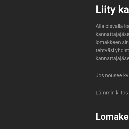
Liity k
Alla olevalla l
kannattajajäse
lomakkeen sin
tehtyäsi yhdi
kannattajajäse
Jos nousee kys
Lämmin kiitos 
Lomake