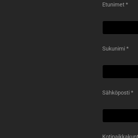
Etunimet *
Sukunimi *
Sähköposti *
Kotipaikkakunt