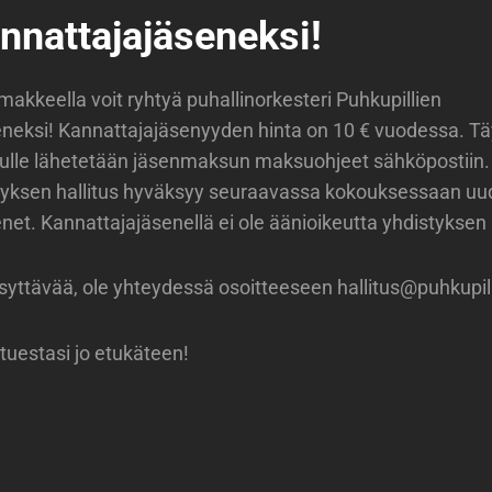
annattajajäseneksi!
omakkeella voit ryhtyä puhallinorkesteri Puhkupillien
neksi! Kannattajajäsenyyden hinta on 10 € vuodessa. Tä
ulle lähetetään jäsenmaksun maksuohjeet sähköpostiin
styksen hallitus hyväksyy seuraavassa kokouksessaan uu
net. Kannattajajäsenellä ei ole äänioikeutta yhdistyksen
yttävää, ole yhteydessä osoitteeseen hallitus@
puhkupill
tuestasi jo etukäteen!