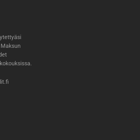
ytettyäsi
. Maksun
det
 kokouksissa.
it.fi