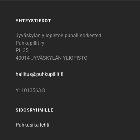
YHTEYSTIEDOT
Jyväskylän yliopiston puhallinorkesteri
Puhkupillit ry
PL 35
40014 JYVÄSKYLÄN YLIOPISTO
hallitus@
puhkupillit.fi
Y: 1013563-8
SIDOSRYHMILLE
Puhkusika-lehti