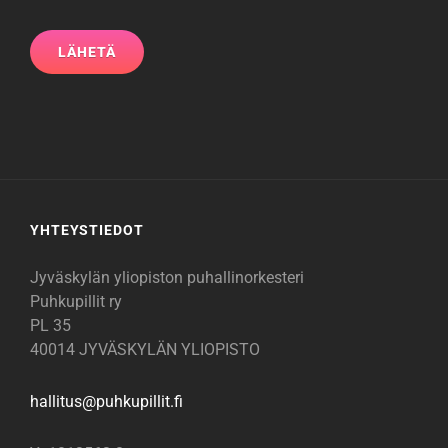
YHTEYSTIEDOT
Jyväskylän yliopiston puhallinorkesteri
Puhkupillit ry
PL 35
40014 JYVÄSKYLÄN YLIOPISTO
hallitus@
puhkupillit.fi