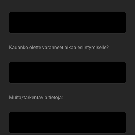
Kauanko olette varanneet aikaa esiintymiselle?
Muita/tarkentavia tietoja: