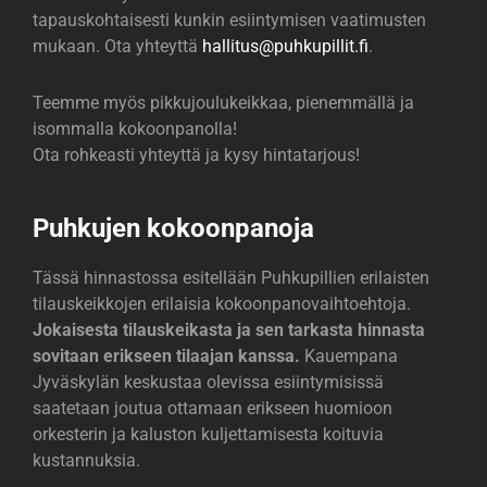
tapauskohtaisesti kunkin esiintymisen vaatimusten
mukaan. Ota yhteyttä
hallitus@
puhkupillit.fi
.
Teemme myös pikkujoulukeikkaa, pienemmällä ja
isommalla kokoonpanolla!
Ota rohkeasti yhteyttä ja kysy hintatarjous!
Puhkujen kokoonpanoja
Tässä hinnastossa esitellään Puhkupillien erilaisten
tilauskeikkojen erilaisia kokoonpanovaihtoehtoja.
Jokaisesta tilauskeikasta ja sen tarkasta hinnasta
sovitaan erikseen tilaajan kanssa.
Kauempana
Jyväskylän keskustaa olevissa esiintymisissä
saatetaan joutua ottamaan erikseen huomioon
orkesterin ja kaluston kuljettamisesta koituvia
kustannuksia.