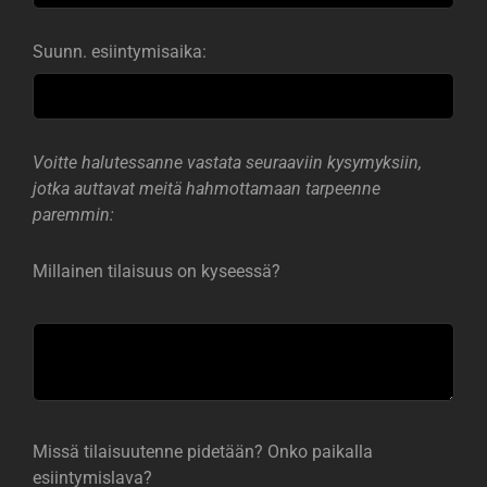
Suunn. esiintymisaika:
Voitte halutessanne vastata seuraaviin kysymyksiin,
jotka auttavat meitä hahmottamaan tarpeenne
paremmin:
Millainen tilaisuus on kyseessä?
Missä tilaisuutenne pidetään? Onko paikalla
esiintymislava?