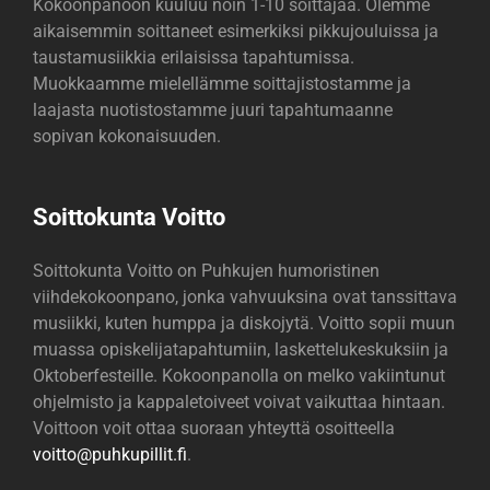
Kokoonpanoon kuuluu noin 1-10 soittajaa. Olemme
aikaisemmin soittaneet esimerkiksi pikkujouluissa ja
taustamusiikkia erilaisissa tapahtumissa.
Muokkaamme mielellämme soittajistostamme ja
laajasta nuotistostamme juuri tapahtumaanne
sopivan kokonaisuuden.
Soittokunta Voitto
Soittokunta Voitto on Puhkujen humoristinen
viihdekokoonpano, jonka vahvuuksina ovat tanssittava
musiikki, kuten humppa ja diskojytä. Voitto sopii muun
muassa opiskelijatapahtumiin, laskettelukeskuksiin ja
Oktoberfesteille. Kokoonpanolla on melko vakiintunut
ohjelmisto ja kappaletoiveet voivat vaikuttaa hintaan.
Voittoon voit ottaa suoraan yhteyttä osoitteella
voitto@
puhkupillit.fi
.