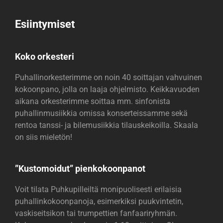
Esiintymiset
Koko orkesteri
Puhallinorkesterimme on noin 40 soittajan vahvuinen
kokoonpano, jolla on laaja ohjelmisto. Keikkavuoden
aikana orkesterimme soittaa mm. sinfonista
puhallinmusiikkia omissa konserteissamme sekä
rentoa tanssi- ja bilemusiikkia tilauskeikoilla. Skaala
on siis mieletön!
”Kustomoidut” pienkokoonpanot
Voit tilata Puhkupilleiltä monipuolisesti erilaisia
puhallinkokoonpanoja, esimerkiksi puukvintetin,
vaskiseitsikon tai trumpettien fanfaariryhmän.