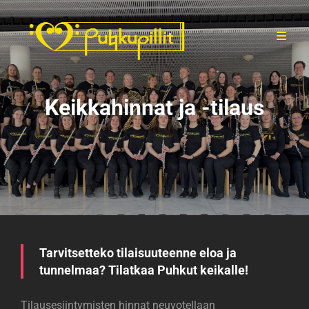
Keikkahinnat ja -tilaus
Tarvitsetteko tilaisuuteenne eloa ja
tunnelmaa? Tilatkaa Puhkut keikalle!
Tilausesiintymisten hinnat neuvotellaan