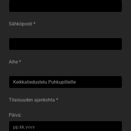
Sähköposti *
Aihe *
Tilaisuuden ajankohta *
Päivä: