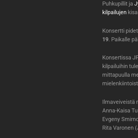
Puhkupillit ja
J
kilpailujen
kisa
Konsertti pid
19
. Paikalle p
Konsertissa JP
kilpailuihin t
mittapuulla me
mielenkiintois
Ilmaveiveistä 
Anna-Kaisa Tup
Evgeny Smirnov
Rita Varonen 