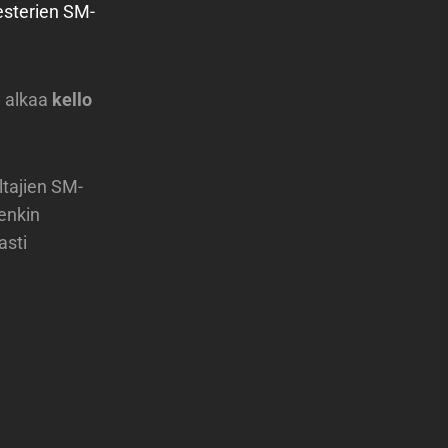
esterien SM-
e alkaa
kello
ltajien SM-
enkin
asti