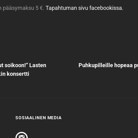
n pääsymaksu 5 €.
Tapahtuman sivu facebookissa.
en
Next
Post
t soikoon!” Lasten
Puhkupilleille hopeaa p
in konsertti
SOSIAALINEN MEDIA