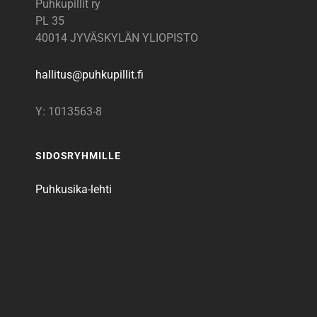
Puhkupillit ry
PL 35
40014 JYVÄSKYLÄN YLIOPISTO
hallitus@
puhkupillit.fi
Y: 1013563-8
SIDOSRYHMILLE
Puhkusika-lehti