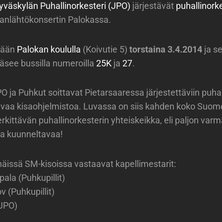
yväskylän Puhallinorkesteri (JPO)
järjestävät
puhallinork
anlähtökonsertin Palokassa.
etään
Palokan koululla
(Koivutie 5)
torstaina 3.4.2014
ja s
ääsee bussilla numeroilla
25K
ja
27
.
O ja Puhkut soittavat Pietarsaaressa järjestettäviin puha
ulevaa kisaohjelmistoa. Luvassa on siis kahden koko Suom
rkittävän puhallinorkesterin yhteiskeikka, eli paljon varm
ta kuunneltavaa!
näissä SM-kisoissa vastaavat kapellimestarit:
ala (Puhkupillit)
 (Puhkupillit)
(JPO)