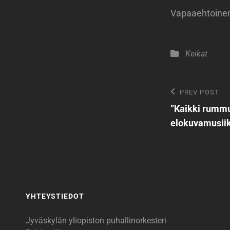
Vapaaehtoine
Categories
Keikat
Artikkeli
Previous
PREV POST
Post
”Kaikki rummu
selaus
elokuvamusiik
YHTEYSTIEDOT
Jyväskylän yliopiston puhallinorkesteri