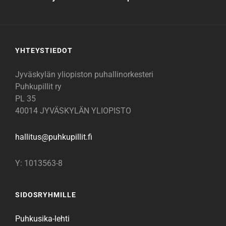
YHTEYSTIEDOT
Jyväskylän yliopiston puhallinorkesteri
Puhkupillit ry
PL 35
40014 JYVÄSKYLÄN YLIOPISTO
hallitus@
puhkupillit.fi
Y: 1013563-8
SIDOSRYHMILLE
Puhkusika-lehti