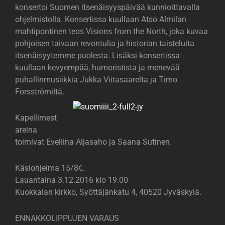
konsertoi Suomen itsenäisyyspäivää kunnioittavalla
ohjelmistolla. Konsertissa kuullaan Atso Almilan
mahtipontinen teos Visions from the North, joka kuvaa
pohjoisen taivaan revontulia ja historian taisteluita
itsenäisyytemme puolesta. Lisäksi konsertissa
kuullaan kevyempää, humoristista ja menevää
puhallinmusiikkia Jukka Viitasaarelta ja Timo
Forsströmiltä.
Kapellimest
areina
toimivat Eveliina Aijasaho ja Saana Sutinen.
Käsiohjelma 15/8€.
Lauantaina 3.12.2016 klo 19.00
Kuokkalan kirkko, Syöttäjänkatu 4, 40520 Jyväskylä.
ENNAKKOLIPPUJEN VARAUS