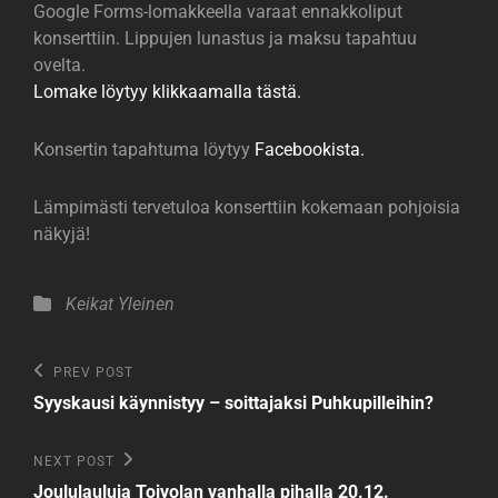
Google Forms-lomakkeella varaat ennakkoliput
konserttiin. Lippujen lunastus ja maksu tapahtuu
ovelta.
Lomake löytyy klikkaamalla tästä.
Konsertin tapahtuma löytyy
Facebookista.
Lämpimästi tervetuloa konserttiin kokemaan pohjoisia
näkyjä!
Categories
Keikat
Yleinen
Artikkelien
Previous
PREV POST
Post
selaus
Syyskausi käynnistyy – soittajaksi Puhkupilleihin?
Next
NEXT POST
Post
Joululauluja Toivolan vanhalla pihalla 20.12.