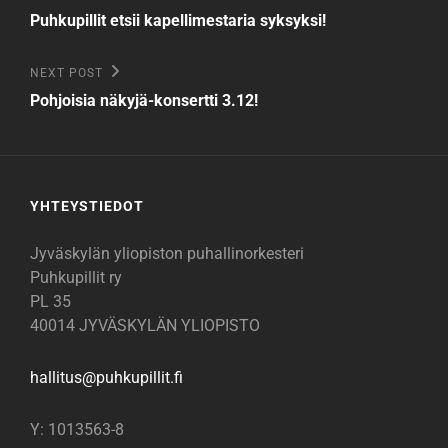
Post
selaus
Puhkupillit etsii kapellimestaria syksyksi!
Next
NEXT POST
Post
Pohjoisia näkyjä-konsertti 3.12!
YHTEYSTIEDOT
Jyväskylän yliopiston puhallinorkesteri
Puhkupillit ry
PL 35
40014 JYVÄSKYLÄN YLIOPISTO
hallitus@
puhkupillit.fi
Y: 1013563-8