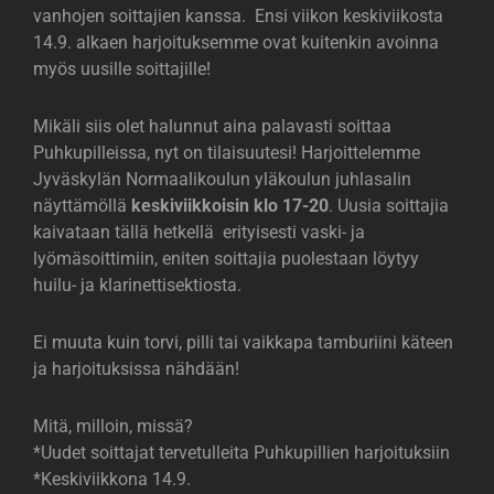
vanhojen soittajien kanssa. Ensi viikon keskiviikosta
14.9. alkaen harjoituksemme ovat kuitenkin avoinna
myös uusille soittajille!
Mikäli siis olet halunnut aina palavasti soittaa
Puhkupilleissa, nyt on tilaisuutesi! Harjoittelemme
Jyväskylän Normaalikoulun yläkoulun juhlasalin
näyttämöllä
keskiviikkoisin klo 17-20
. Uusia soittajia
kaivataan tällä hetkellä erityisesti vaski- ja
lyömäsoittimiin, eniten soittajia puolestaan löytyy
huilu- ja klarinettisektiosta.
Ei muuta kuin torvi, pilli tai vaikkapa tamburiini käteen
ja harjoituksissa nähdään!
Mitä, milloin, missä?
*Uudet soittajat tervetulleita Puhkupillien harjoituksiin
*Keskiviikkona 14.9.