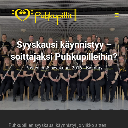
Syyskausi käynnistyy –
soittajaksi Puhkupilleihin?
Byline
Posted on
8 syyskuun, 2016
|
By
mary
Puhkupillien syyskausi käynnistyi jo viikko sitten