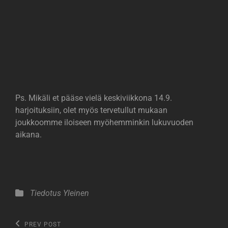
Ps. Mikäli et pääse vielä keskiviikkona 14.9.
harjoituksiin, olet myös tervetullut mukaan
joukkoomme iloiseen myöhemminkin lukuvuoden
aikana.
Categories
Tiedotus
Yleinen
Artikkelien
Previous
PREV POST